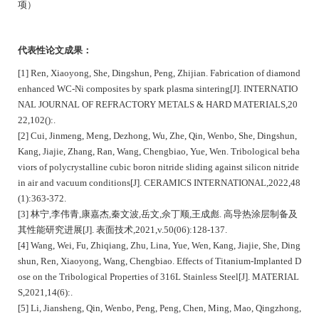
项）
代表性论文
成果：
[1] Ren, Xiaoyong, She, Dingshun, Peng, Zhijian. Fabrication of diamond
enhanced WC-Ni composites by spark plasma sintering[J]. INTERNATIO
NAL JOURNAL OF REFRACTORY METALS & HARD MATERIALS,20
22,102():.
[2] Cui, Jinmeng, Meng, Dezhong, Wu, Zhe, Qin, Wenbo, She, Dingshun,
Kang, Jiajie, Zhang, Ran, Wang, Chengbiao, Yue, Wen. Tribological beha
viors of polycrystalline cubic boron nitride sliding against silicon nitride
in air and vacuum conditions[J]. CERAMICS INTERNATIONAL,2022,48
(1):363-372.
[3] 林宁,李伟青,康嘉杰,秦文波,岳文,佘丁顺,王成彪. 高导热涂层制备及
其性能研究进展[J]. 表面技术,2021,v.50(06):128-137.
[4] Wang, Wei, Fu, Zhiqiang, Zhu, Lina, Yue, Wen, Kang, Jiajie, She, Ding
shun, Ren, Xiaoyong, Wang, Chengbiao. Effects of Titanium-Implanted D
ose on the Tribological Properties of 316L Stainless Steel[J]. MATERIAL
S,2021,14(6):.
[5] Li, Jiansheng, Qin, Wenbo, Peng, Peng, Chen, Ming, Mao, Qingzhong,