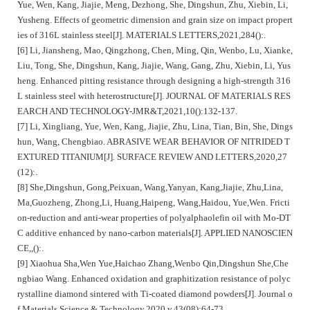
Yue, Wen, Kang, Jiajie, Meng, Dezhong, She, Dingshun, Zhu, Xiebin, Li,
Yusheng. Effects of geometric dimension and grain size on impact propert
ies of 316L stainless steel[J]. MATERIALS LETTERS,2021,284():.
[6] Li, Jiansheng, Mao, Qingzhong, Chen, Ming, Qin, Wenbo, Lu, Xianke,
Liu, Tong, She, Dingshun, Kang, Jiajie, Wang, Gang, Zhu, Xiebin, Li, Yus
heng. Enhanced pitting resistance through designing a high-strength 316
L stainless steel with heterostructure[J]. JOURNAL OF MATERIALS RES
EARCH AND TECHNOLOGY-JMR&T,2021,10():132-137.
[7] Li, Xingliang, Yue, Wen, Kang, Jiajie, Zhu, Lina, Tian, Bin, She, Dings
hun, Wang, Chengbiao. ABRASIVE WEAR BEHAVIOR OF NITRIDED T
EXTURED TITANIUM[J]. SURFACE REVIEW AND LETTERS,2020,27
(12):.
[8] She,Dingshun, Gong,Peixuan, Wang,Yanyan, Kang,Jiajie, Zhu,Lina,
Ma,Guozheng, Zhong,Li, Huang,Haipeng, Wang,Haidou, Yue,Wen. Fricti
on-reduction and anti-wear properties of polyalphaolefin oil with Mo-DT
C additive enhanced by nano-carbon materials[J]. APPLIED NANOSCIEN
CE,,():.
[9] Xiaohua Sha,Wen Yue,Haichao Zhang,Wenbo Qin,Dingshun She,Che
ngbiao Wang. Enhanced oxidation and graphitization resistance of polyc
rystalline diamond sintered with Ti-coated diamond powders[J]. Journal o
f Materials Science & Technology,2020,v.43(08):64-73.