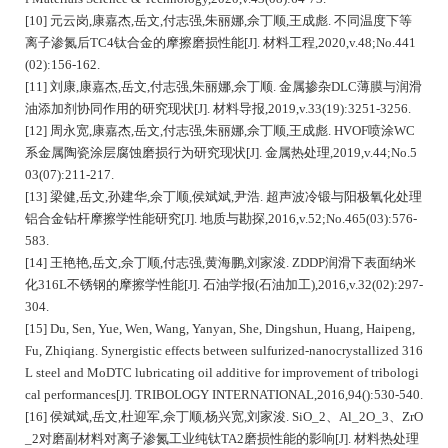
[10] 元云岗,康嘉杰,岳文,付志强,朱丽娜,佘丁顺,王成彪. 不同温度下等
离子渗氮后TC4钛合金的摩擦磨损性能[J]. 材料工程,2020,v.48;No.441
(02):156-162.
[11] 刘康,康嘉杰,岳文,付志强,朱丽娜,佘丁顺. 金属掺杂DLC薄膜与润滑
油添加剂协同作用的研究现状[J]. 材料导报,2019,v.33(19):3251-3256.
[12] 周永宽,康嘉杰,岳文,付志强,朱丽娜,佘丁顺,王成彪. HVOF喷涂WC
系金属陶瓷涂层腐蚀磨损行为研究现状[J]. 金属热处理,2019,v.44;No.5
03(07):211-217.
[13] 梁健,岳文,孙建华,佘丁顺,侯斌斌,尹浩. 超声波冷锻与阳极氧化处理
铝合金钻杆摩擦学性能研究[J]. 地质与勘探,2016,v.52;No.465(03):576-
583.
[14] 王艳艳,岳文,佘丁顺,付志强,黄海鹏,刘家浚. ZDDP润滑下表面纳米
化316L不锈钢的摩擦学性能[J]. 石油学报(石油加工),2016,v.32(02):297-
304.
[15] Du, Sen, Yue, Wen, Wang, Yanyan, She, Dingshun, Huang, Haipeng,
Fu, Zhiqiang. Synergistic effects between sulfurized-nanocrystallized 316
L steel and MoDTC lubricating oil additive for improvement of tribologi
cal performances[J]. TRIBOLOGY INTERNATIONAL,2016,94():530-540.
[16] 侯斌斌,岳文,杜迎军,佘丁顺,杨兴宽,刘家浚. SiO_2、Al_2O_3、ZrO
_2对磨副材料对离子渗氮工业纯钛TA2磨损性能的影响[J]. 材料热处理