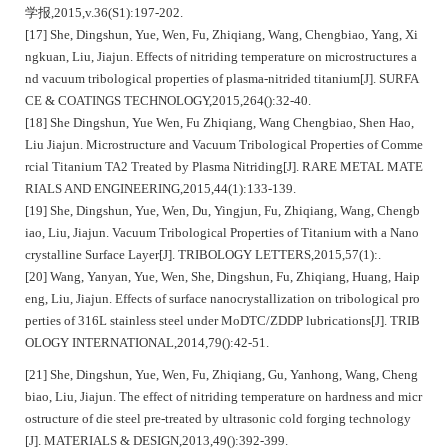
学报,2015,v.36(S1):197-202.
[17] She, Dingshun, Yue, Wen, Fu, Zhiqiang, Wang, Chengbiao, Yang, Xi
ngkuan, Liu, Jiajun. Effects of nitriding temperature on microstructures a
nd vacuum tribological properties of plasma-nitrided titanium[J]. SURFA
CE & COATINGS TECHNOLOGY,2015,264():32-40.
[18] She Dingshun, Yue Wen, Fu Zhiqiang, Wang Chengbiao, Shen Hao,
Liu Jiajun. Microstructure and Vacuum Tribological Properties of Comme
rcial Titanium TA2 Treated by Plasma Nitriding[J]. RARE METAL MATE
RIALS AND ENGINEERING,2015,44(1):133-139.
[19] She, Dingshun, Yue, Wen, Du, Yingjun, Fu, Zhiqiang, Wang, Chengb
iao, Liu, Jiajun. Vacuum Tribological Properties of Titanium with a Nano
crystalline Surface Layer[J]. TRIBOLOGY LETTERS,2015,57(1):.
[20] Wang, Yanyan, Yue, Wen, She, Dingshun, Fu, Zhiqiang, Huang, Haip
eng, Liu, Jiajun. Effects of surface nanocrystallization on tribological pro
perties of 316L stainless steel under MoDTC/ZDDP lubrications[J]. TRIB
OLOGY INTERNATIONAL,2014,79():42-51.
[
2
1] She, Dingshun, Yue, Wen, Fu, Zhiqiang, Gu, Yanhong, Wang, Cheng
biao, Liu, Jiajun. The effect of nitriding temperature on hardness and micr
ostructure of die steel pre-treated by ultrasonic cold forging technology
[J]. MATERIALS & DESIGN,2013,49():392-399.