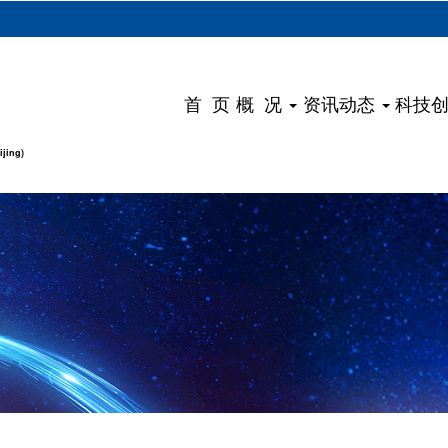
）
首 页
概 况
资讯动态
科技
ijing)