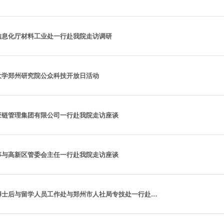
信息化厅材料工业处一行赴我院走访调研
大学郑州研究院公众科技开放日活动
应链管理集团有限公司一行赴我院走访座谈
事与高新区管委会主任一行赴我院走访座谈
河南省人社厅博士后与留学人员工作处与郑州市人社局专技处一行赴我院开展省级博士后创新实践基地评审工作