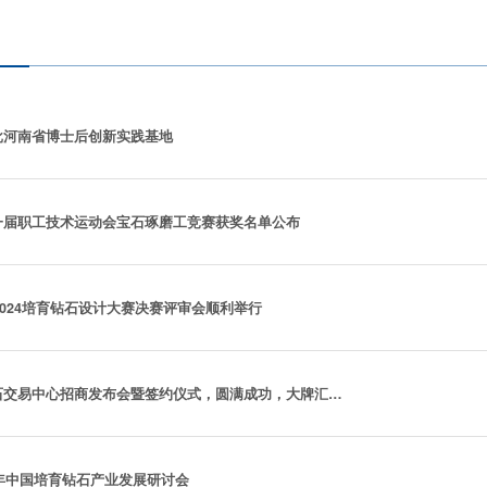
批河南省博士后创新实践基地
一届职工技术运动会宝石琢磨工竞赛获奖名单公布
| 2024培育钻石设计大赛决赛评审会顺利举行
河南省培育钻石交易中心招商发布会暨签约仪式，圆满成功，大牌汇聚，共启繁华！
4年中国培育钻石产业发展研讨会