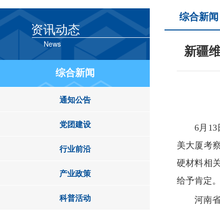
综合新闻
资讯动态
News
新疆
综合新闻
通知公告
党团建设
6
月
13
美大厦考
行业前沿
硬材料相
产业政策
给予肯定
科普活动
河南