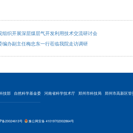
院组织开展深层煤层气开发利用技术交流研讨会
委编办副主任梅忠东一行莅临我院走访调研
科技部
自然科学基金委
河南省科学技术厅
郑州市科技局
郑州市高新区管
P备20024613号
豫公网安备 41019702002864号