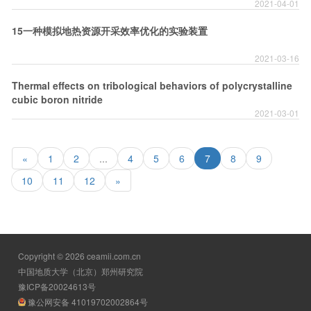
2021-04-01
15一种模拟地热资源开采效率优化的实验装置
2021-03-16
Thermal effects on tribological behaviors of polycrystalline
cubic boron nitride
2021-03-01
«
1
2
...
4
5
6
7
8
9
10
11
12
»
Copyright © 2026 ceamii.com.cn
中国地质大学（北京）郑州研究院
豫ICP备20024613号
豫公网安备 41019702002864号